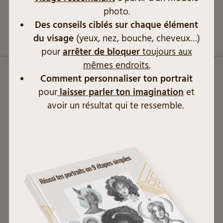
photo.
Des conseils ciblés sur chaque élément
du visage
(yeux, nez, bouche, cheveux…)
pour
arrêter de bloquer
toujours aux
mêmes endroits.
Comment personnaliser ton portrait
pour
laisser parler ton imagination
et
Encore plus d'astuces
avoir un résultat qui te ressemble.
sur Instagram
carolinetsnt_drawing
Illustratrice
Blogueuse