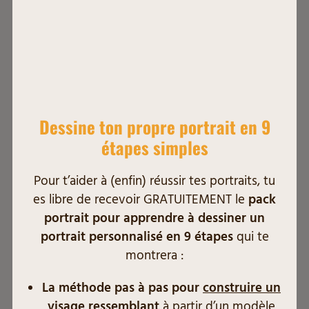
5 Morphologies pour diversifier
vos dessins
Dessine ton propre portrait en 9
étapes simples
Personnage
0 commentaire
Pour t’aider à (enfin) réussir tes portraits, tu
N'en avez-vous pas marre de voir et/ou dessiner
es libre de recevoir GRATUITEMENT le
pack
tout le temps les mêmes silhouettes ? Et si on
portrait pour apprendre à dessiner un
apportait un peu de diversité à tout ça ? Dessiner le
portrait personnalisé en 9 étapes
qui te
corps humain a toujours été d’actualité à travers
montrera :
l’histoire. Que cela…
La méthode pas à pas pour
construire un
Continuer La Lecture
visage ressemblant
à partir d’un modèle