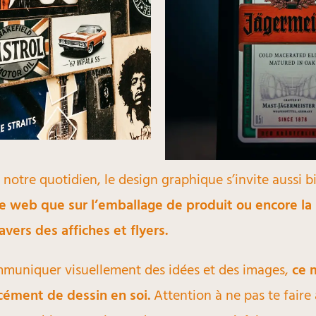
otre quotidien, le design graphique s’invite aussi b
te web que sur l’emballage de produit ou encore l
vers des affiches et flyers.
mmuniquer visuellement des idées et des images,
ce 
cément de dessin en soi.
Attention à ne pas te faire 