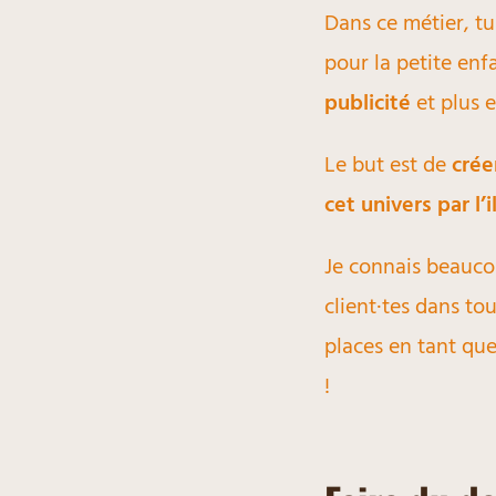
Dans ce métier, tu
pour la petite en
publicité
et plus 
Le but est de
crée
cet univers par l’i
Je connais beauco
client·tes dans to
places en tant qu
!