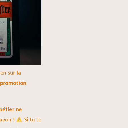
ien sur
la
a promotion
métier ne
avoir !
Si tu te