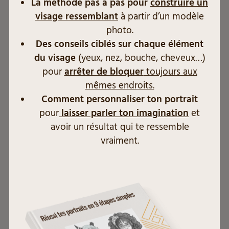
La méthode pas à pas pour
construire un
visage ressemblant
à partir d’un modèle
photo.
Des conseils ciblés sur chaque élément
Il existe des notions à bien comprendre
du visage
(yeux, nez, bouche, cheveux…)
pour
arrêter de bloquer
toujours aux
pour appliquer la perspective,
la première
mêmes endroits.
est la diminution.
Comment personnaliser ton portrait
Plus un objet/forme est loin, plus
il semble
pour
laisser parler ton imagination
et
avoir un résultat qui te ressemble
petit.
C’est une règle d’or en perspective.
vraiment.
Nous avons aussi
la notion de
superposition.
Si un objet est devant un
autre,
il semble plus proche et cache