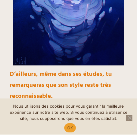
D’ailleurs, même dans ses études, tu
remarqueras que son style reste très
reconnaissable.
Sa vision de la nature et sa manière de la
Nous utilisons des cookies pour vous garantir la meilleure
expérience sur notre site web. Si vous continuez à utiliser ce
représenter lui est propre.
site, nous supposerons que vous en êtes satisfait.
OK